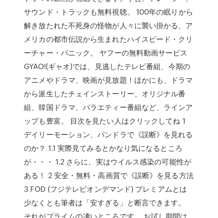
サウンド・トラックも無料視聴。 100年の眠りから
解き放たれた不死身の怪物が人々に襲い掛かる、ア
メリカの都市伝説から生まれたハイスピード・クリ
ーチャー・パニック。 ヤフーの無料動画サービス
GYAO!(ギャオ)では、見逃したテレビ番組、今期の
アニメやドラマ、映画が見放題！ほかにも、ドラマ
から派生したチェインストーリー、オリジナル番
組、韓国ドラマ、バラエティー番組など、ラインア
ップも豊富。 目次を見たい人はクリックしてね 1
デイリーモーション、パンドラで《誤断》を見れる
のか？ 1.1 実際見てみるとかなり気になるところ
が・・・ 1.2 さらに、実はウイルス感染の可能性が
ある！ 2 安全・無料・高画質で《誤断》を見る方法
3 FOD (フジテレビオンデマンド) プレミアムとは
少なくとも筆者は「安すぎる」と断言できます。
それがプライムの凄いところです。 お試し期間は