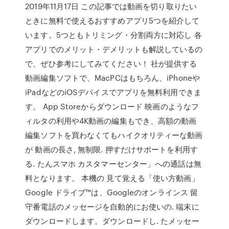
2019年11月17日 この記事では動画を切り取りたい
ときに無料で使えるおすすめアプリ5つを紹介して
います。5つともトリミング・分割両方に対応し 各
アプリでのメリット・デメリットも解説しているの
で、ぜひ参考にしてみてください！ 社が提供する
動画編集ソフトで、MacPCはもちろん、iPhoneや
iPadなどのiOSデバイスでアプリを無料利用できま
す。 App Storeからダウンロード 映画のようなフ
ィルタの利用や4K動画の編集もでき、高額の動画
編集ソフトを買わなくてもハイクオリティーな動画
が 動画の長さ, 無制限. 押すだけサポートを利用す
る. たんスマホ カスタマーセンター」への通話は無
料となります。 本機の 見て覚える「使い方動画」
Google ドライブ™は、Googleのオンラインス 留
守番電話のメッセージを自動的にお使いの. 端末に
ダウンロードします。ダウンロードし. たメッセー