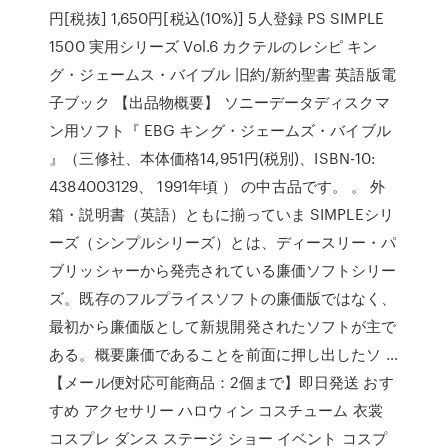
円[税抜] 1,650円[税込(10%)] 5人登録 PS SIMPLE
1500 実用シリーズ Vol.6 カクテルのレシピ キン
グ・ジェームス・バイブル 旧約/新約聖書 英語版電
子ブック 【出品物概要】 ソニーデータディスクマ
ン用ソフト『 EBG キング・ジェームズ・バイブル
』（三修社、本体価格14,951円(税別)、ISBN-10:
4384003129、 1991年頃 ） の中古品です。 。 外
箱・説明書（英語）ともに揃っていま SIMPLEシリ
ーズ（シンプルシリーズ）とは、ディースリー・パ
ブリッシャーから発売されている廉価ソフトシリー
ズ。既存のフルプライスソフトの廉価版ではなく、
最初から廉価版として新規開発されたソフトが主で
ある。概要廉価であることを前面に押し出したソ …
【メール便対応可能商品：2個まで】即日発送 おす
すめ アクセサリー ハロウィン コスチューム 衣裳
コスプレ ダンス ステージ ショー イベント コスプ