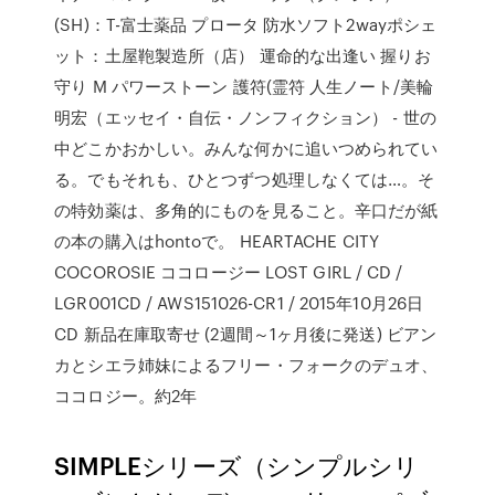
(SH)：T-富士薬品 プロータ 防水ソフト2wayポシェ
ット：土屋鞄製造所（店） 運命的な出逢い 握りお
守り M パワーストーン 護符(霊符 人生ノート/美輪
明宏（エッセイ・自伝・ノンフィクション） - 世の
中どこかおかしい。みんな何かに追いつめられてい
る。でもそれも、ひとつずつ処理しなくては…。そ
の特効薬は、多角的にものを見ること。辛口だが紙
の本の購入はhontoで。 HEARTACHE CITY
COCOROSIE ココロージー LOST GIRL / CD /
LGR001CD / AWS151026-CR1 / 2015年10月26日
CD 新品在庫取寄せ (2週間～1ヶ月後に発送) ビアン
カとシエラ姉妹によるフリー・フォークのデュオ、
ココロジー。約2年
SIMPLEシリーズ（シンプルシリ