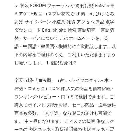
レ 衣装 FORUM フォーラム 小物 付け髭 F59715 モ
ミアゲ 正規品 コスプレ衣装 ひげ 髭 つけひげ もみ
あげ サイドバーン 小道具 雑貨 アクセ 付属品 点字
ダウンロード English site 検索 言語切替 「言語切
替」サービスについて このホームページを、英
語・中国語・韓国語へ機械的に自動翻訳します。以
下の内容をご理解のうえ、ご利用いただきますよう
お願いします。 1. 翻訳対象は 2.
楽天市場-「血液型」（占い<ライフスタイル<本・
雑誌・コミック）1,044件 人気の商品を価格比較・
ランキング･レビュー・口コミで検討できます。ご
購入でポイント取得がお得。セール商品・送料無料
商品も多数。「あす楽」なら翌日お届けも可能で
す。 中古品になります。ディスクの状態 傷なしケ
ースの状態 スレあり取扱説明書の状態 ヨレあり写