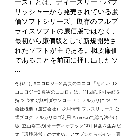
ーズ）とは、ディースリー・パブ
リッシャーから発売されている廉
価ソフトシリーズ。既存のフルプ
ライスソフトの廉価版ではなく、
最初から廉価版として新規開発さ
れたソフトが主である。概要廉価
であることを前面に押し出したソ
…
それいけXココロジー2 真実のココロ 『それいけX
ココロジー2 真実のココロ』は、111回の取引実績を
持つ 今すぐ無料ダウンロード！ メルカリについて
会社概要（運営会社） 採用情報 プレスリリース 公
式ブログ メルカリロゴ利用 Amazonで総合法令出
版, 立山裕二の[オーディオブックCD] 利益を生みだ
す「環境経営」のすすめ。アマゾンならポイント還