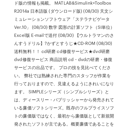
ド版の情報も掲載。 MATLAB&Simulink+Toolbox
R2014a 日本語版 (ダウンロード版) (08/30) 天文シ
ミュレーションソフトウェア「ステラナビゲータ
Ver.10」 (08/30) 数学 図形の計算ソフト（SI単位）
Excel版 E-mailで送付 (08/30) 【ウルトラマンのさ
んすうドリル】?かずとすうじ★CD-ROM (08/30)
送料無料！！ cd研磨 cd修復サービス★dvd研磨
dvd修復サービス 商品説明 cd・dvdの研磨・修復
サービスの出品です。 プロの技を見比べてくださ
い。 弊社では熟練された専門のスタッフが作業を
行っておりますので、見違えるようにきれいになり
ます。 SIMPLEシリーズ（シンプルシリーズ）と
は、ディースリー・パブリッシャーから発売されて
いる廉価ソフトシリーズ。既存のフルプライスソフ
トの廉価版ではなく、最初から廉価版として新規開
発されたソフトが主である。概要廉価であることを