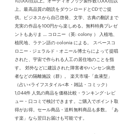
10,000点以上。オーディオブック製作数1,000点以
上。最高品質の朗読をダウンロードとCDでご提
供。ビジネスから自己啓発、文学、古典の翻訳まで
充実の作品を100円から楽しめる。無料特典プレゼ
ントもありま … コロニー（英: colony ） 入植地、
植民地、ラテン語の colonia による。 スペースコ
ロニー - ジェラルド・オニール博士らによって提唱
された、宇宙で作られる人工の居住地のことを指
す。 郊外などに建設された障害者やハンセン病患
者などの隔離施設（群）。 楽天市場-「血液型」
（占い<ライフスタイル<本・雑誌・コミック）
1,044件 人気の商品を価格比較・ランキング･レビ
ュー・口コミで検討できます。ご購入でポイント取
得がお得。セール商品・送料無料商品も多数。「あ
す楽」なら翌日お届けも可能です。