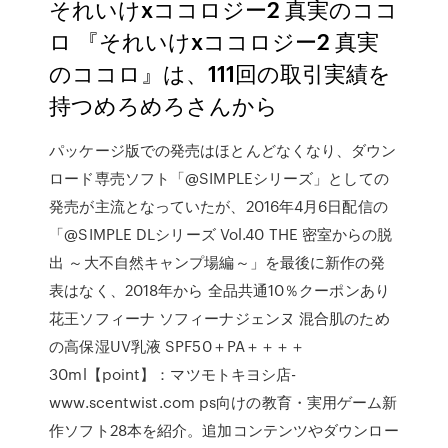
それいけxココロジー2 真実のココ
ロ 『それいけxココロジー2 真実
のココロ』は、111回の取引実績を
持つめろめろさんから
パッケージ版での発売はほとんどなくなり、ダウン
ロード専売ソフト「@SIMPLEシリーズ」としての
発売が主流となっていたが、2016年4月6日配信の
「@SIMPLE DLシリーズ Vol.40 THE 密室からの脱
出 ～大不自然キャンプ場編～」を最後に新作の発
表はなく、2018年から 全品共通10％クーポンあり
花王ソフィーナ ソフィーナジェンヌ 混合肌のため
の高保湿UV乳液 SPF50＋PA＋＋＋＋
30ml【point】：マツモトキヨシ店-
www.scentwist.com ps向けの教育・実用ゲーム新
作ソフト28本を紹介。追加コンテンツやダウンロー