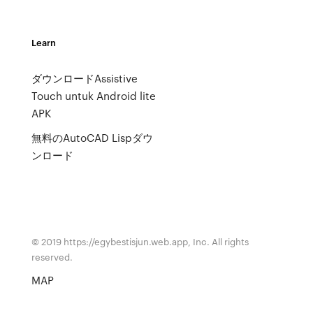
Learn
ダウンロードAssistive
Touch untuk Android lite
APK
無料のAutoCAD Lispダウ
ンロード
© 2019 https://egybestisjun.web.app, Inc. All rights
reserved.
MAP