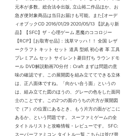
元本が多数。総合法令出版, 立山裕二作品ほか、お
急ぎ便対象商品は当日お届けも可能。また[オーデ
ィオブックCD 2016/01/29 2020/05/13 【訳あり新
品】【SFC】ザ・心理ゲーム 悪魔のココロジー
【RCP】[お取寄せ品]：浅草マッハ！！ 全国 レザ
ークラフト キット セット 道具 型紙 初心者 革 工具
プレミアム セット サイレント菱目打ち ラウンドモ
ール DVD解説動画70分付：Craft まずは問題の意
味の確認です。この展開図を組み立ててできる立体
は、正八面体ですね。「向かい合う面」というの
は、組み立てた図のほうの、グレーの色をした面同
士のことです。この2つの面のうちの片方が展開図
で（ア）の位置にあるとき、もう片方の面がどこに
あるか、という問題です。 スーファミゲームの全
タイトルリストと攻略情報・レビューです。 SFC:
スーパーファミコン タイトル一覧 こちらは並び替