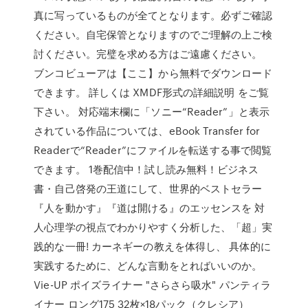
真に写っているものが全てとなります。必ずご確認
ください。自宅保管となりますのでご理解の上ご検
討ください。完璧を求める方はご遠慮ください。
ブンコビューアは【ここ】から無料でダウンロード
できます。 詳しくは XMDF形式の詳細説明 をご覧
下さい。 対応端末欄に「ソニー“Reader”」と表示
されている作品については、eBook Transfer for
Readerで“Reader”にファイルを転送する事で閲覧
できます。 1巻配信中！試し読み無料！ビジネス
書・自己啓発の王道にして、世界的ベストセラー
『人を動かす』『道は開ける』のエッセンスを 対
人心理学の視点でわかりやすく分析した、「超」実
践的な一冊! カーネギーの教えを体得し、 具体的に
実践するために、どんな言動をとればいいのか。
Vie-UP ポイズライナー "さらさら吸水" パンティラ
イナー ロング175 32枚×18パック（クレシア）