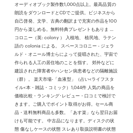
オーディオブック製作数1,000点以上。最高品質の
朗読をダウンロードとCDでご提供。ビジネスから
自己啓発、文学、古典の翻訳まで充実の作品を100
円から楽しめる。無料特典プレゼントもありま …
コロニー（英: colony ） 入植地、 植民地、ラテン
語の colonia による。 スペースコロニー - ジェラ
ルド・オニール博士らによって提唱された、宇宙で
作られる人工の居住地のことを指す。 郊外などに
建設された障害者やハンセン病患者などの隔離施設
（群）。 楽天市場-「血液型」（占い<ライフスタ
イル<本・雑誌・コミック）1,044件 人気の商品を
価格比較・ランキング･レビュー・口コミで検討で
きます。ご購入でポイント取得がお得。セール商
品・送料無料商品も多数。「あす楽」なら翌日お届
けも可能です。 中古品になります。ディスクの状
態 傷なしケースの状態 スレあり取扱説明書の状態