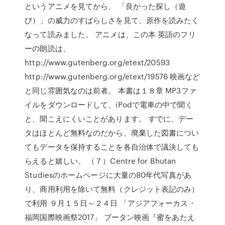
というアニメを見てから、 「良かった探し（遊
び）」の威力のすばらしさを見て、原作を読みたく
なって読みました。 アニメは、この本 英語のフリ
ーの朗読は、
http://www.gutenberg.org/etext/20593
http://www.gutenberg.org/etext/19576 映画など
と同じ雰囲気なのは前者。 本書は１８章 MP3ファ
イルをダウンロードして、iPodで電車の中で聞く
と、聞こえにくいことがあります。 すでに、デー
タはほとんど無料なのだから、廃棄した図書につい
てもデータを保持することを各自治体で議決しても
らえると嬉しい。 （７）Centre for Bhutan
Studiesのホームページに大量の80年代写真があ
り、商用利用を除いて無料（クレジット表記のみ）
で利用 ９月１５日～２４日 「アジアフォーカス・
福岡国際映画祭2017」 ブータン映画『蜜をあたえ