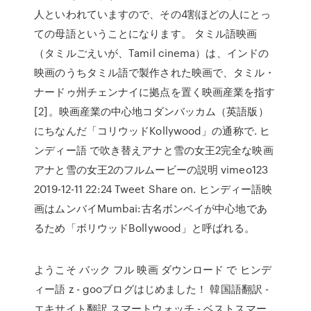
人といわれていますので、その4割ほどの人にとっ
ての母語ということになります。 タミル語映画
（タミルごえいが、Tamil cinema）は、インドの
映画のうちタミル語で製作された映画で、タミル・
ナードゥ州チェンナイに拠点を置く映画産業を指す
[2]。映画産業の中心地コダンバッカム（英語版）
にちなんだ「コリウッドKollywood」の通称で. ヒ
ンディー語 で吹き替えアナと雪の女王2完全な映画
アナと雪の女王2のフルムービーの説明 vimeo123
2019-12-11 22:24 Tweet Share on. ヒンディー語映
画はムンバイMumbai:古名ボンベイが中心地であ
るため「ボリウッドBollywood」と呼ばれる。
ようこそ バック フル 映画 ダウンロード で ヒンデ
ィー語 z - gooブログはじめました！ 韓国語翻訳 -
エキサイト翻訳 スマートウォッチ - ベストスマー