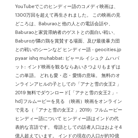
YouTubeでこのヒンディー語のコメディ映画は、
1300万回を超えて再生されました。 この映画の見
どころは、Baburaoと他の人との電話会話や、
Baburaoと家賃滞納者のゲストとの面白い戦い、
Baburoが隣の鶏を賞賛する場面、及び最後暴力団
との戦いのシーンなど ヒンディー語 - geocities.jp
pyaar ishq muhabbat: ピャール イシュク ムハバ
ット: インド映画を観るならあいさつよりもまずは
この単語。 どれも愛・恋・愛情の意味。 無料のオ
ンラインアヒルの子としての「アナと雪の女王2 」
2019 無料でダウンロード[「アナと雪の女王2 」-
hd]フルムービーを見る （映画）映画をオンライン
で見る（「アナと雪の女王2 」2019）フルムービー
ヒンディー語について ヒンディー語はインドの代
表的な言語です。 母語としての話者人口はおよそ4
億人超えています。 インドの現在の人口が約10億