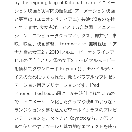
by the reigning king of Kotaipattinam. アニメー
ション映画と実写間の類似点. アニメーション映画
と実写は（ユニオンペディアに）共通で8ものを持
っています: 大友克洋、アメリカ合衆国、アニメー
ション、コンピュータグラフィックス、押井守、東
映、映画、映画監督。 termost.site. 無料視聴[「ア
ナと雪の女王2 」2019]フルムービーオンラインア
ヒルの子 [「アナと雪の女王2 」-HD]フルムービー
を無料でダウンロード ‎Keynoteは、モバイルデバ
イスのためにつくられた、最もパワフルなプレゼン
テーション用アプリケーションです。iPad、
iPhone、iPod touch用に一から設計されているの
で、アニメーション化したグラフや映画のようなト
ランジションを盛り込んだワールドクラスのプレゼ
ンテーションを、タッチと ‎Keynoteなら、パワフ
ルで使いやすいツールと魅力的なエフェクトを使っ