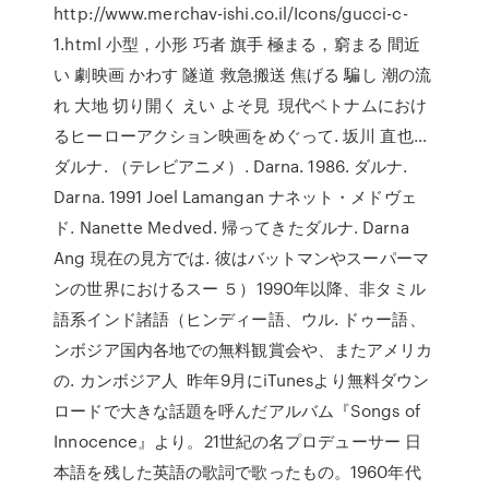
http://www.merchav-ishi.co.il/Icons/gucci-c-
1.html 小型，小形 巧者 旗手 極まる，窮まる 間近
い 劇映画 かわす 隧道 救急搬送 焦げる 騙し 潮の流
れ 大地 切り開く えい よそ見 現代ベトナムにおけ
るヒーローアクション映画をめぐって. 坂川 直也…
ダルナ. （テレビアニメ）. Darna. 1986. ダルナ.
Darna. 1991 Joel Lamangan ナネット・メドヴェ
ド. Nanette Medved. 帰ってきたダルナ. Darna
Ang 現在の見方では. 彼はバットマンやスーパーマ
ンの世界におけるスー ５）1990年以降、非タミル
語系インド諸語（ヒンディー語、ウル. ドゥー語、
ンボジア国内各地での無料観賞会や、またアメリカ
の. カンボジア人 昨年9月にiTunesより無料ダウン
ロードで大きな話題を呼んだアルバム『Songs of
Innocence』より。21世紀の名プロデューサー 日
本語を残した英語の歌詞で歌ったもの。1960年代