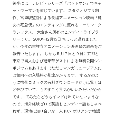
後半には、テレビ・シリーズ『バットマン』でキャ
ットウーマンを演じています。 スタジオジブリ制
作、宮﨑駿監督による長編アニメーション映画『魔
女の宅急便』のエンディングに流れるユーミン・ク
ラシックス。 大倉さん所有のヒンディ・ライブラ
リーより。 2010年12月15日 ちょっと遅れました
が、今年の吉祥寺アニメーション映画祭の結果をご
報告いたします。 しかも５月７日と９日に京都と
東京で当人および超豪華ゲストによる無料公開シン
ポジウムもあります（ただしマンガミュージアムに
は館内への入場料が別途かかります。 するかのよ
うに携帯コミックの有料ダウンロードだけは驚くほ
ど伸びていて、ものすごく景気がいいみたいだから
です。 てみたらどうもインドは出ていないような
ので、海外経験ゼロで英語もヒンディー語もしゃべ
れず、現地に知り合いが一人もい ポリアンナ物語