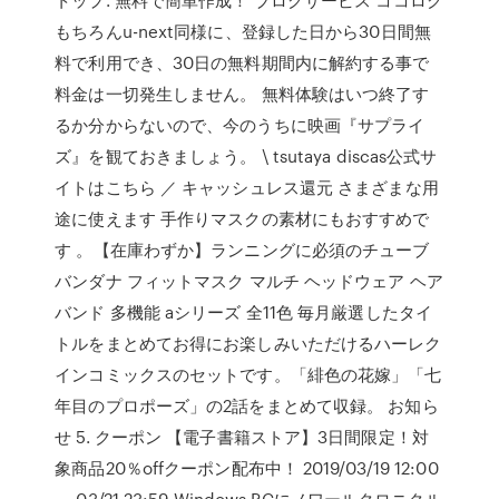
もちろんu-next同様に、登録した日から30日間無
料で利用でき、30日の無料期間内に解約する事で
料金は一切発生しません。 無料体験はいつ終了す
るか分からないので、今のうちに映画『サプライ
ズ』を観ておきましょう。 \ tsutaya discas公式サ
イトはこちら ／ キャッシュレス還元 さまざまな用
途に使えます 手作りマスクの素材にもおすすめで
す 。【在庫わずか】ランニングに必須のチューブ
バンダナ フィットマスク マルチ ヘッドウェア ヘア
バンド 多機能 aシリーズ 全11色 毎月厳選したタイ
トルをまとめてお得にお楽しみいただけるハーレク
インコミックスのセットです。「緋色の花嫁」「七
年目のプロポーズ」の2話をまとめて収録。 お知ら
せ 5. クーポン 【電子書籍ストア】3日間限定！対
象商品20％offクーポン配布中！ 2019/03/19 12:00
～ 03/21 23:59 Windows PCにノワールクロニクル