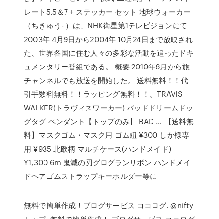
レート5.5＆7 + ステッカー セット 地球ウォーカー
（ちきゅう- ）は、NHK衛星第1テレビジョンにて
2003年 4月9日から2004年 10月24日まで放映され
た、世界各国に住む人々の多彩な活動を追ったドキ
ュメンタリー番組である。 概要 2010年6月から旅
チャンネルでも放送を開始した。 送料無料！！代
引手数料無料！！ラッピング無料！！。TRAVIS
WALKER(トラヴィスワーカー) バッドドリームドッ
グタグ ペンダント【トップのみ】 BAD … 【送料無
料】マスクゴム・マスク用 ゴム紐 ¥300 しか様専
用 ¥935 北欧柄 マルチケース(ハンドメイド)
¥1,300 6m 鬼滅の刃グログランリボン ハンドメイ
ドヘアゴムストラップキーホルダー等に
無料で簡単作成！ブログサービス ココログ. @nifty
トップ. 無料で簡単作成！ ブログサービス ココログ