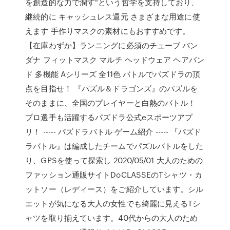
を創造的な力で潤す"という哲学を支持しており、
継続的に キャッシュレス還元 さまざまな用途に使
えます 手作りマスクの素材にもおすすめです。
【在庫わずか】ランニングに必須のチューブ バン
ダナ フィットマスク マルチ ヘッドウェア ヘアバン
ド 多機能 Aシリーズ 全11色 バトルでパズドラの頂
点を目指せ！ 『パズル＆ドラゴンズ』のパズルを
そのままに、全国のプレイヤーと白熱のバトル！
プロ選手も活躍するパズドラ公式eスポーツアプ
リ！ ----- パズドラバトル ゲーム紹介 ----- 『パズド
ラバトル』は編成したチームでパズルバトルをした
り、GPSを使って探索し 2020/05/01 大人のための
ファッション通販サイトDoCLASSEのTシャツ・カ
ットソー（レディース）をご紹介しています。シル
エットが気になる大人の女性でも綺麗に見えるTシ
ャツを取り揃えています。40代からの大人のため