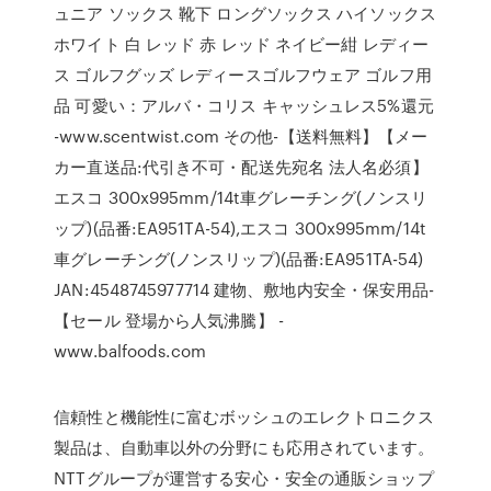
ュニア ソックス 靴下 ロングソックス ハイソックス
ホワイト 白 レッド 赤 レッド ネイビー紺 レディー
ス ゴルフグッズ レディースゴルフウェア ゴルフ用
品 可愛い：アルバ・コリス キャッシュレス5%還元
-www.scentwist.com その他-【送料無料】【メー
カー直送品:代引き不可・配送先宛名 法人名必須】
エスコ 300x995mm/14t車グレーチング(ノンスリ
ップ)(品番:EA951TA-54),エスコ 300x995mm/14t
車グレーチング(ノンスリップ)(品番:EA951TA-54)
JAN:4548745977714 建物、敷地内安全・保安用品-
【セール 登場から人気沸騰】 -
www.balfoods.com
信頼性と機能性に富むボッシュのエレクトロニクス
製品は、自動車以外の分野にも応用されています。
NTTグループが運営する安心・安全の通販ショップ