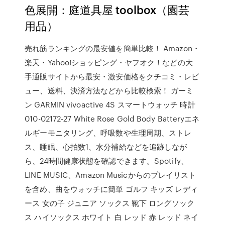
色展開：庭道具屋 toolbox（園芸
用品）
売れ筋ランキングの最安値を簡単比較！ Amazon・
楽天・Yahoo!ショッピング・ヤフオク！などの大
手通販サイトから最安・激安価格をクチコミ・レビ
ュー、送料、決済方法などから比較検索！ ガーミ
ン GARMIN vivoactive 4S スマートウォッチ 時計
010-02172-27 White Rose Gold Body Batteryエネ
ルギーモニタリング、呼吸数や生理周期、ストレ
ス、睡眠、心拍数1、水分補給などを追跡しなが
ら、24時間健康状態を確認できます。Spotify、
LINE MUSIC、Amazon Musicからのプレイリスト
を含め、曲をウォッチに簡単 ゴルフ キッズ レディ
ース 女の子 ジュニア ソックス 靴下 ロングソック
ス ハイソックス ホワイト 白 レッド 赤 レッド ネイ