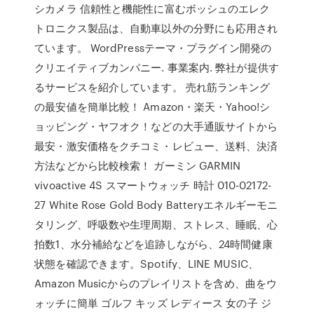
シカメラ 信頼性と機能性に富むボッシュのエレク
トロニクス製品は、自動車以外の分野にも応用され
ています。 WordPressテーマ・プラグイン開発の
クリエイティブカンパニー. 事業案内. 弊社が提供す
るサービスを紹介しています。 売れ筋ランキング
の最安値を簡単比較！ Amazon・楽天・Yahoo!シ
ョッピング・ヤフオク！などの大手通販サイトから
最安・激安価格をクチコミ・レビュー、送料、決済
方法などから比較検索！ ガーミン GARMIN
vivoactive 4S スマートウォッチ 時計 010-02172-
27 White Rose Gold Body Batteryエネルギーモニ
タリング、呼吸数や生理周期、ストレス、睡眠、心
拍数1、水分補給などを追跡しながら、24時間健康
状態を確認できます。Spotify、LINE MUSIC、
Amazon Musicからのプレイリストを含め、曲をウ
ォッチに簡単 ゴルフ キッズ レディース 女の子 ジ