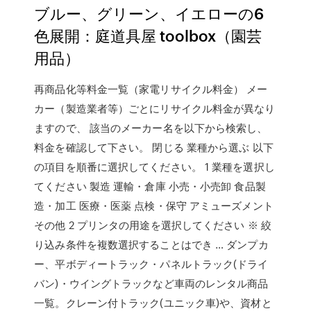
ブルー、グリーン、イエローの6
色展開：庭道具屋 toolbox（園芸
用品）
再商品化等料金一覧（家電リサイクル料金） メー
カー（製造業者等）ごとにリサイクル料金が異なり
ますので、 該当のメーカー名を以下から検索し、
料金を確認して下さい。 閉じる 業種から選ぶ 以下
の項目を順番に選択してください。 1 業種を選択し
てください 製造 運輸・倉庫 小売・小売卸 食品製
造・加工 医療・医薬 点検・保守 アミューズメント
その他 2 プリンタの用途を選択してください ※ 絞
り込み条件を複数選択することはでき … ダンプカ
ー、平ボディートラック・パネルトラック(ドライ
バン)・ウイングトラックなど車両のレンタル商品
一覧。クレーン付トラック(ユニック車)や、資材と