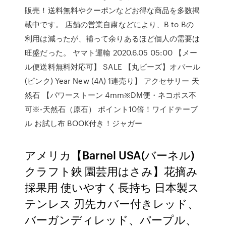
販売！送料無料やクーポンなどお得な商品を多数掲
載中です。 店舗の営業自粛などにより、B to Bの
利用は減ったが、補って余りあるほど個人の需要は
旺盛だった。 ヤマト運輸 2020.6.05 05:00 【メー
ル便送料無料対応可】 SALE 【丸ビーズ】オパール
(ピンク) Year New (4A) 1連売り】 アクセサリー 天
然石 【パワーストーン 4mm※DM便・ネコポス不
可※-天然石（原石） ポイント10倍！ワイドテーブ
ル お試し布 BOOK付き！ジャガー
アメリカ【Barnel USA(バーネル)
クラフト鋏 園芸用はさみ】花摘み
採果用 使いやすく長持ち 日本製ス
テンレス 刃先カバー付きレッド、
バーガンディレッド、パープル、