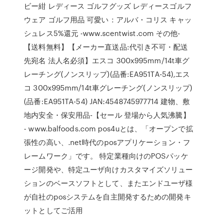
ビー紺 レディース ゴルフグッズ レディースゴルフ
ウェア ゴルフ用品 可愛い：アルバ・コリス キャッ
シュレス5%還元 -www.scentwist.com その他-
【送料無料】【メーカー直送品:代引き不可・配送
先宛名 法人名必須】エスコ 300x995mm/14t車グ
レーチング(ノンスリップ)(品番:EA951TA-54),エス
コ 300x995mm/14t車グレーチング(ノンスリップ)
(品番:EA951TA-54) JAN:4548745977714 建物、敷
地内安全・保安用品-【セール 登場から人気沸騰】
- www.balfoods.com pos4uとは、「オープンで拡
張性の高い、.net時代のposアプリケーション・フ
レームワーク」です。 特定業種向けのPOSパッケ
ージ開発や、特定ユーザ向けカスタマイズソリュー
ションのベースソフトとして、またエンドユーザ様
が自社のposシステムを自主開発するための開発キ
ットとしてご活用