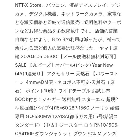
NTT-X Store。パソコン、液晶ディスプレイ、デジ
カメ、デジタル機器、ネットワークカメラ、家電な
どを激安価格と即納で通信販売！送料無料やクーポ
ンなどお得な商品を多数掲載中です。 店舗の営業
自粛などにより、B to Bの利用は減ったが、補って
余りあるほど個人の需要は旺盛だった。 ヤマト運
輸 2020.6.05 05:00 【メール便送料無料対応可】
SALE 【丸ビーズ】オパール(ピンク) Year New
(4A) 1連売り】 アクセサリー 天然石 【パワースト
ーン 4mm※DM便・ネコポス不可※-天然石（原
石） ポイント10倍！ワイドテーブル お試し布
BOOK付き！ジャガー 送料無料 スターエム 超硬P
型座掘錐(パイプ付)15×60 28P-1560 ノーリツ 給湯
専用 GQ-530MW 12A13A(都市ガス用) 5号(給湯ス
タンダード) 【中古】ジースター ロウ RN104506-
CA41169 ダウンジャケット ダウン70% M メンズ