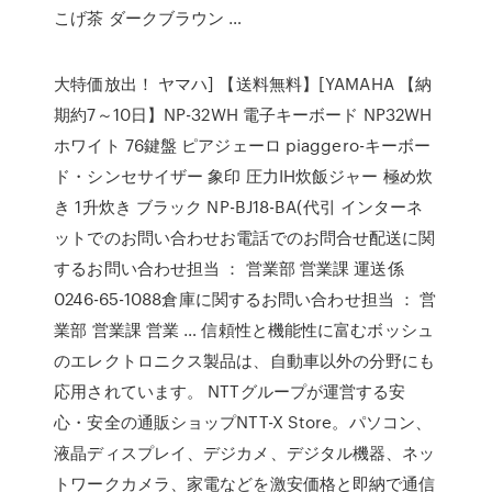
こげ茶 ダークブラウン …
大特価放出！ ヤマハ] 【送料無料】[YAMAHA 【納
期約7～10日】NP-32WH 電子キーボード NP32WH
ホワイト 76鍵盤 ピアジェーロ piaggero-キーボー
ド・シンセサイザー 象印 圧力IH炊飯ジャー 極め炊
き 1升炊き ブラック NP-BJ18-BA(代引 インターネ
ットでのお問い合わせお電話でのお問合せ配送に関
するお問い合わせ担当 ： 営業部 営業課 運送係
0246-65-1088倉庫に関するお問い合わせ担当 ： 営
業部 営業課 営業 … 信頼性と機能性に富むボッシュ
のエレクトロニクス製品は、自動車以外の分野にも
応用されています。 NTTグループが運営する安
心・安全の通販ショップNTT-X Store。パソコン、
液晶ディスプレイ、デジカメ、デジタル機器、ネッ
トワークカメラ、家電などを激安価格と即納で通信