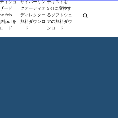
ティショ
サイバーリン
テキストを
ザード
クオーディオ
SRTに変換す
ne feb
ディレクター
るソフトウェ
無料pdfを
無料ダウンロ
アの無料ダウ
ロード
ード
ンロード