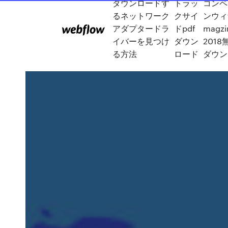
ダウンロードす
トラッ
コンペ
るネットワーク
クサイ
ンウィ
アダプタードラ
ドpdf
magzi
イバーを見つけ
ダウン
2018
る方法
ロード
ダウン