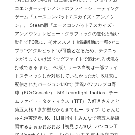
コエンターテインメントのフライトシューティング
ゲーム『エースコンバット7 スカイズ・アンノウ
ン』。 Steam版『エースコンバット7 スカイズ・
アンノウン』レビュー：グラフィックの進化と軽い
動作でPC派にこそオススメ！ 戦闘機動の一種の“コ
ブラ”や“クルビット”が可能となるため、テクニッ
クがうまくいけばドッグファイトで追われる状況を
打破できる また、PC版リリース当初は一部フライ
トスティックしか対応していなかったが、5月末に
配信されたバージョン1.10で 実況パワフルプロ野
球（PC+Console）. 591 Teamfight Tactics - チー
ムファイト・タクティクス（TFT） 7. 紅月さんとと
第五人格！参加型だからきてねー. ライブ. じゅんじ
ゅん@実況者. 16. 【L1目指す】みんなで第五人格練
習するよぉぉおおおお【初見さん10人 パソコン工
房 Webサイトにて、『パソコン工房 東大阪店 7/11