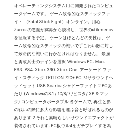
オペレーティングシステム用に開発されたコンピュ
ータゲームです。 ゲーム致命的なスティックファ
イト （Fatal Stick Fight）オンライン。用心
Zurrosの悪魔が冥界から脱出し、世界のstikmenov
を征服する予定。 ケーンはほとんどの男性は、ゲ
ーム致命的なスティックの戦いで手ごわい敵に対し
て致命的な戦いに行かなければなりません。 最強
と勇敢兵士のナインを選択 Windows PC. Mac.
PS3. PS4. Xbox 360. Xbox One. アーケード ファ
イトスティック TRITTON 720+ PC 7.1サラウンドヘ
ッドセット USB Scaricaシャドーファイト 2 PCあ
たり (Windowsの8.1 / 10/8/7 /ビスタ/ XP & マッ
ク) コンピュータポータブル 各ゲームで, 再生と影
の戦いの際に多大な影響を運ぶ音と呼ばれるものが
あります 2 それも素晴らしいサウンドエフェクトが
装備されています. PC板ウル4をガチプレイする為