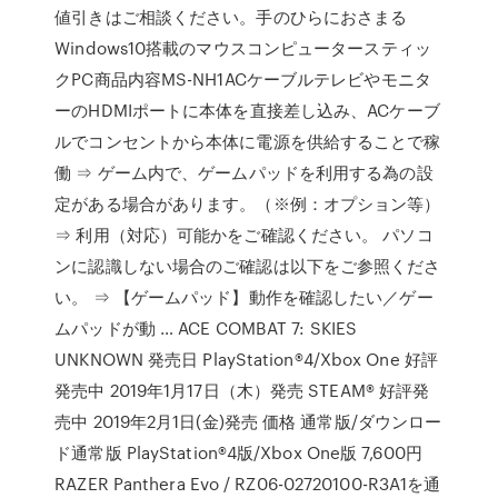
値引きはご相談ください。手のひらにおさまる
Windows10搭載のマウスコンピュータースティッ
クPC商品内容MS-NH1ACケーブルテレビやモニタ
ーのHDMIポートに本体を直接差し込み、ACケーブ
ルでコンセントから本体に電源を供給することで稼
働 ⇒ ゲーム内で、ゲームパッドを利用する為の設
定がある場合があります。（※例：オプション等）
⇒ 利用（対応）可能かをご確認ください。 パソコ
ンに認識しない場合のご確認は以下をご参照くださ
い。 ⇒ 【ゲームパッド】動作を確認したい／ゲー
ムパッドが動 … ACE COMBAT 7: SKIES
UNKNOWN 発売日 PlayStation®4/Xbox One 好評
発売中 2019年1月17日（木）発売 STEAM® 好評発
売中 2019年2月1日(金)発売 価格 通常版/ダウンロー
ド通常版 PlayStation®4版/Xbox One版 7,600円
RAZER Panthera Evo / RZ06-02720100-R3A1を通