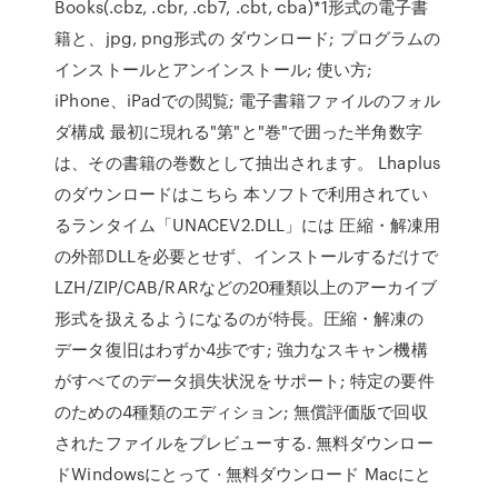
Books(.cbz, .cbr, .cb7, .cbt, cba)*1形式の電子書
籍と、jpg, png形式の ダウンロード; プログラムの
インストールとアンインストール; 使い方;
iPhone、iPadでの閲覧; 電子書籍ファイルのフォル
ダ構成 最初に現れる"第"と"巻"で囲った半角数字
は、その書籍の巻数として抽出されます。 Lhaplus
のダウンロードはこちら 本ソフトで利用されてい
るランタイム「UNACEV2.DLL」には 圧縮・解凍用
の外部DLLを必要とせず、インストールするだけで
LZH/ZIP/CAB/RARなどの20種類以上のアーカイブ
形式を扱えるようになるのが特長。圧縮・解凍の
データ復旧はわずか4歩です; 強力なスキャン機構
がすべてのデータ損失状況をサポート; 特定の要件
のための4種類のエディション; 無償評価版で回収
されたファイルをプレビューする. 無料ダウンロー
ドWindowsにとって · 無料ダウンロード Macにと