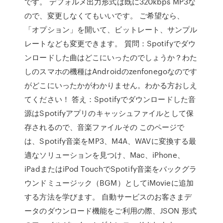
です。 デフォルメ出力形式は既に320kbps MP3な
ので、変更しなくてもいいです。 ご希望なら、
「オプション」を開いて、ビットレート、サンプル
レートなども変更できます。 質問：Spotifyでダウ
ンロードした曲はどこにいったのでしょうか？わた
しのスマホの機種はAndroidのzenfonegoなのです
がどこにいったかがわかりません。わかる方おしえ
てください！ 答え：Spotifyでダウンロードした音
源はSpotifyアプリのキャッシュファイルとして保
存されるので、音楽ファイルその このページで
は、Spotify音楽をMP3、M4A、WAVに変換する最
適なソリューションを見つけ、Mac、iPhone、
iPadまたはiPod TouchでSpotify音楽をバックグラ
ウンドミュージック（BGM）としてiMovieに追加
する方法を学びます。 自動サービスのお客さまデ
ータのダウンロード機能をご利用の際、JSON 形式