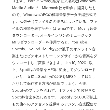
ります。 Part 2: wmaの紹介 正式名称はWindows
Media Audioで、Microsoft社が独自に開発したも
ので、WindowsのPCの標準音楽データ圧縮形式で
す。拡張子（ファイル名の後ろについている、ファ
イルの種類を表す記号）は.wmaです。 Musify音楽
ダウンローダー. オールインワンのミュージック
MP3ダウンローダーを使用すると、YouTube、
Spotify、SoundCloudなどの数千のオンライン音
楽またはビデオストリーミングサイトから音楽をダ
ウンロードして変換できます。 Jan 19, 2020 · 以
上、Spotifyの音楽をMP3に変換してダウンロード
したり、直接にSpotifyの音楽をMP3として録音し
たりして保存する方法が簡単でしょう。今後、
Spotifyのプランを問わず、オフラインでお好きな
Spotify音楽を楽しめます。 Spotifyは4,000万以上
もの曲へのアクセスを提供するデジタル音楽配信サ