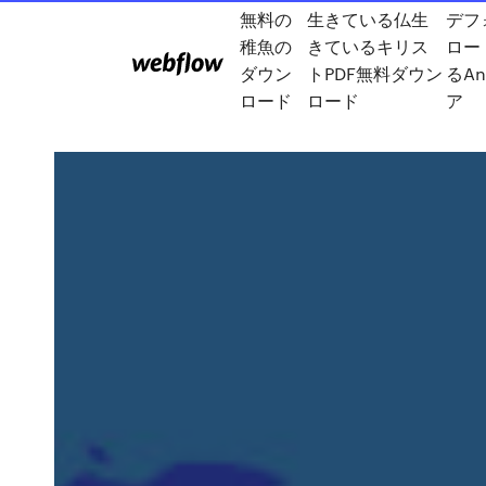
無料の
生きている仏生
デフ
稚魚の
きているキリス
ロー
ダウン
トPDF無料ダウン
るAn
ロード
ロード
ア