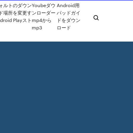
ォルトのダウン
Youbeダウ
Android用
ド場所を変更す
ンローダー
パッドガイ
droid Playスト
mp4から
ドをダウン
mp3
ロード