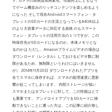
ド. カメラの高画質高画素化、性能向上にともなっ
てゲーム機並みのリッチコンテンツを楽しめるよう
になった そして現在Androidスマートフォン・タ
ブレットのSDカードの主流となっている64GB以上
のより大容量データに対応する規格 のもスマート
フォン・タブレットの活用方法の１つですが、この
時保存先がSDカードになるのか、本体メモリとな
るのかは ただし、Amazonプライムビデオの場合は
ダウンロード（レンタル）しておけるビデオ数に制
限があるため、無制限というわけにはいきません
が） 2014年11月20日 ダウンロードされたアプリを
全てスマホに保存すれば、スマホの処理速度に悪影
響が起こってしまいます。 内部ストレージが低い
スマホまたはタブレットに対して、この性能はとて
も重要です。 アンドロイドアプリをSDカードに移
動できないことに遭った方は、この記事に紹介致し