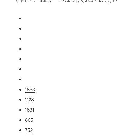
1863
1128
1631
865
752