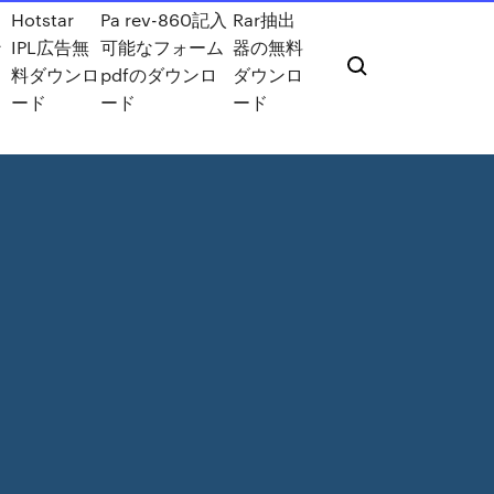
Hotstar
Pa rev-860記入
Rar抽出
ン
IPL広告無
可能なフォーム
器の無料
ロ
料ダウンロ
pdfのダウンロ
ダウンロ
ード
ード
ード